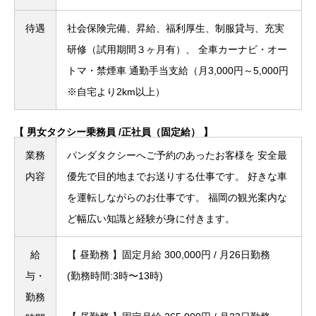
待遇
社会保険完備、昇給、福利厚生、制服貸与、充実
研修（試用期間３ヶ月有）、
全車カーナビ・オー
トマ・禁煙車
通勤手当支給（月3,000円～5,000円
※自宅より2km以上）
【 男女タクシー乗務員 /正社員（固定給） 】
業務
パンダタクシーへご予約のあったお客様を 安全最
内容
優先で目的地までお送りする仕事です。
好きな車
を運転しながらのお仕事です。
福岡の観光案内な
ど幅広い知識と経験が身に付きます。
給
【 昼勤務 】固定月給 300,000円 / 月26日勤務
与・
(勤務時間:3時〜13時)
勤務