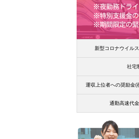
新型コロナウイル
社宅
運収上位者への奨励金(
通勤高速代