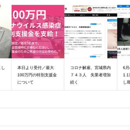
大
コロナ解雇、宮城県内
6月の有効求人倍率
6
援金
７４３人 失業者増加
1.11倍 コロナで失業
2.
続く
し職探しの動き