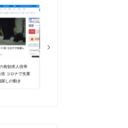
月の完全失業率
雇用調整助成金の上限
時間外労働、最
8％
額引き上げ期限延長
159時間 コロ
厚労相に公明が要請
労の県職員