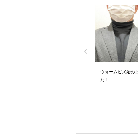
東日本 3か月決算
ウォームビズ始めまし
本日より受付／最
損益1553億円の
た！
100万円の特別支
 新型コロナの影
について