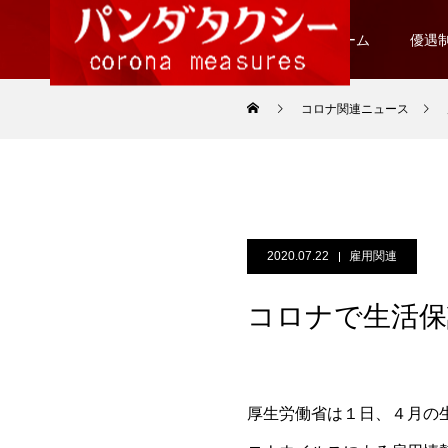
ホーム
優遇
コロナ関連ニュース
2020.07.22
雇用関連
コロナで生活保
厚生労働省は１日、４月の