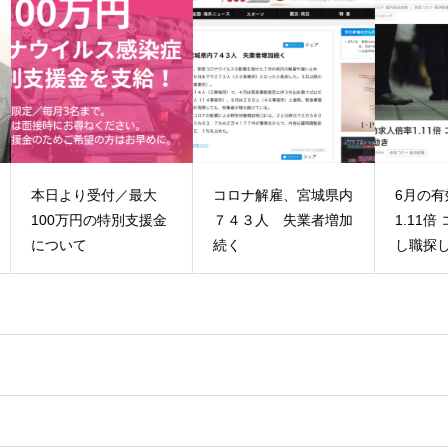
大
コロナ解雇、宮城県内
6月の有効求人倍率
6
援金
７４３人 失業者増加
1.11倍 コロナで失業
2.
続く
し職探しの動き