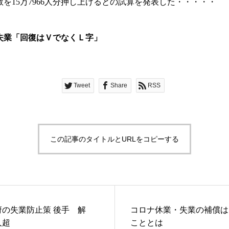
数を15万7966人分押し上げるとの試算を発表した・・・・・
失業「回復はＶでなくＬ字」
Tweet
Share
RSS
この記事のタイトルとURLをコピーする
の失業防止策 後手 解
コロナ休業・失業の補償は
人超
こととは