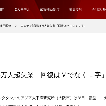
制度
収入モデル
家賃補助制度
募集要項
会社説明
雇用関連
コロナで関西15万人超失業「回復はＶでなくＬ字」
5万人超失業「回復はＶでなくＬ字
ンクタンクのアジア太平洋研究所（大阪市）は28日、新型コロ