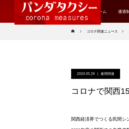
ホーム
優遇
コロナ関連ニュース
2020.05.29
雇用関連
コロナで関西1
関西経済界でつくる民間シ