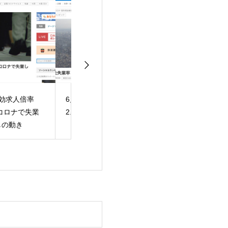
月の完全失業率
雇用調整助成金の上限
時間外労働、最
8％
額引き上げ期限延長
159時間 コロ
厚労相に公明が要請
労の県職員