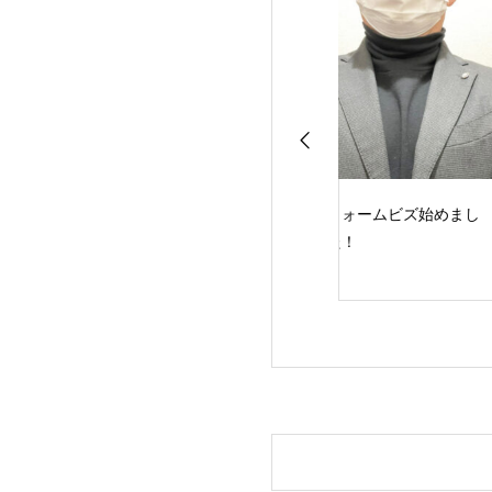
日本 3か月決算
ウォームビズ始めまし
本日より受付／最
益1553億円の
た！
100万円の特別支
 新型コロナの影
について