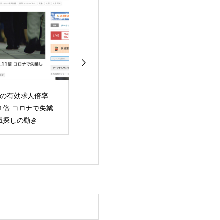
6月の完全失業率
雇用調整助成金の上限
時間外労
2.8％
額引き上げ期限延長
159時間
厚労相に公明が要請
労の県職