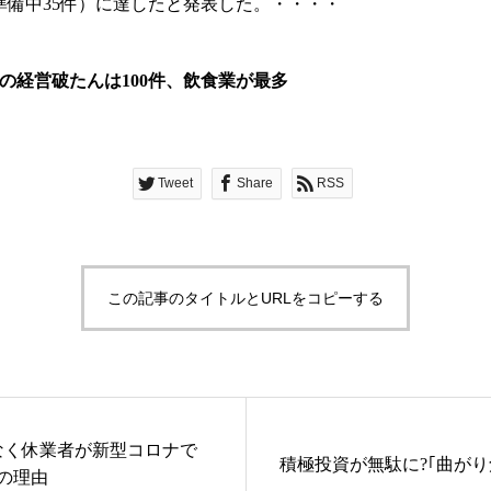
準備中35件）に達したと発表した。・・・・
の経営破たんは100件、飲食業が最多
Tweet
Share
RSS
この記事のタイトルとURLをコピーする
なく休業者が新型コロナで
積極投資が無駄に?｢曲が
の理由