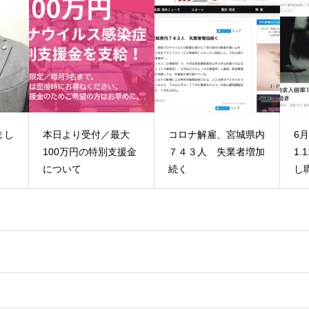
付／最大
コロナ解雇、宮城県内
6月の有効求人倍率
特別支援金
７４３人 失業者増加
1.11倍 コロナで失業
続く
し職探しの動き