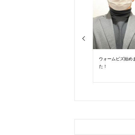
JR東日本 3か月決算
ウォームビズ始めまし
本日より受
最終損益1553億円の
た！
100万円の
赤字 新型コロナの影
について
響