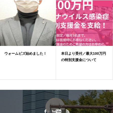
した！
本日より受付／最大100万円
コロナ解雇、宮城
の特別支援金について
人 失業者増加続